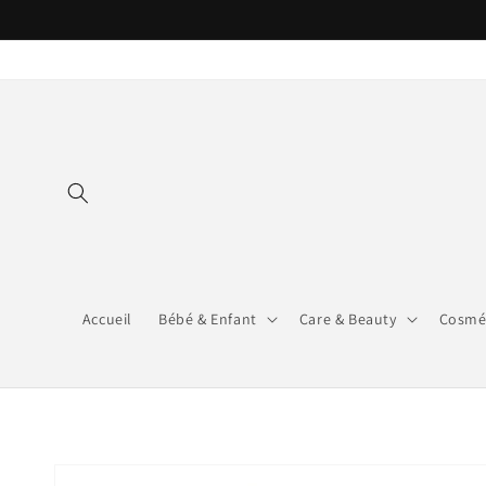
et
passer
au
contenu
Accueil
Bébé & Enfant
Care & Beauty
Cosmé
Passer aux
informations