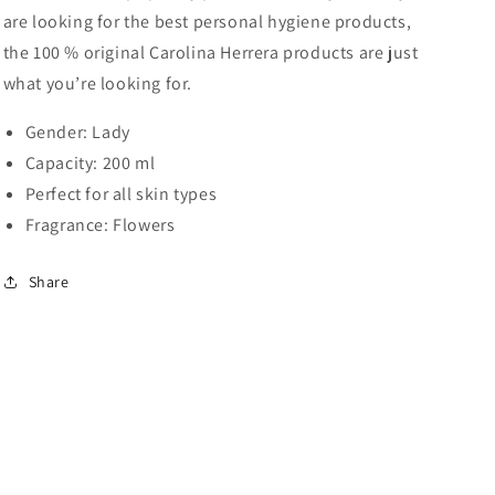
Carolina
Carolina
are looking for the best personal hygiene products,
Herrera
Herrera
the 100 % original Carolina Herrera products are just
(200
(200
ml)
ml)
what you’re looking for.
Gender: Lady
Capacity: 200 ml
Perfect for all skin types
Fragrance: Flowers
Share