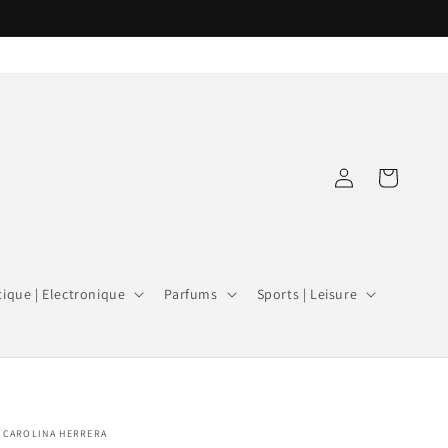
Connexion
Panier
ique | Electronique
Parfums
Sports | Leisure
CAROLINA HERRERA