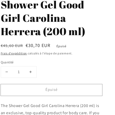
Shower Gel Good
Girl Carolina
Herrera (200 ml)
Prix
Prix
€30,70 EUR
€45,60 EUR
Épuisé
habituel
soldé
Frais d'expédition
calculés à l'étape de paiement.
Quantité
Réduire
Augmenter
la
la
quantité
quantité
Épuisé
de
de
Shower
Shower
Gel
Gel
The Shower Gel Good Girl Carolina Herrera (200 ml) is
Good
Good
Girl
Girl
an exclusive, top-quality product for body care. If you