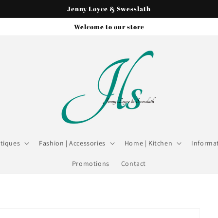
Jenny Loyce & Swesslath
Welcome to our store
tiques
Fashion | Accessories
Home | Kitchen
Informat
Promotions
Contact