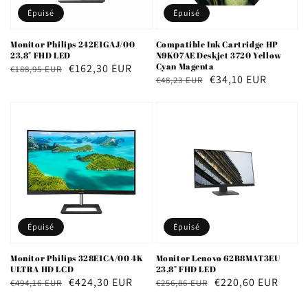
Épuisé
Épuisé
Monitor Philips 242E1GAJ/00
Compatible Ink Cartridge HP
23,8" FHD LED
N9K07AE Deskjet 3720 Yellow
Cyan Magenta
Prix
Prix
€162,30 EUR
€188,95 EUR
Prix
Prix
€34,10 EUR
€48,23 EUR
habituel
soldé
habituel
soldé
Épuisé
Épuisé
Monitor Philips 328E1CA/00 4K
Monitor Lenovo 62B8MAT3EU
ULTRA HD LCD
23,8" FHD LED
Prix
Prix
€424,30 EUR
Prix
Prix
€220,60 EUR
€494,16 EUR
€256,86 EUR
habituel
soldé
habituel
soldé