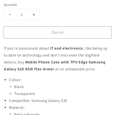
Quantité
Réduire
Augmenter
la
la
quantité
quantité
Épuisé
de
de
Mobile
Mobile
Phone
Phone
If you're passionate about
IT and electronics
, like being up
Case
Case
with
with
to date on technology and don't miss even the slightest
TPU
TPU
details, buy
Mobile Phone Case with TPU Edge Samsung
Edge
Edge
Galaxy S20 KSIX Flex Armor
at an unbeatable price.
Samsung
Samsung
Galaxy
Galaxy
Colour:
S20
S20
KSIX
Black
KSIX
Flex
Flex
Transparent
Armor
Armor
Compatible: Samsung Galaxy S20
Material:
Polycarbonate