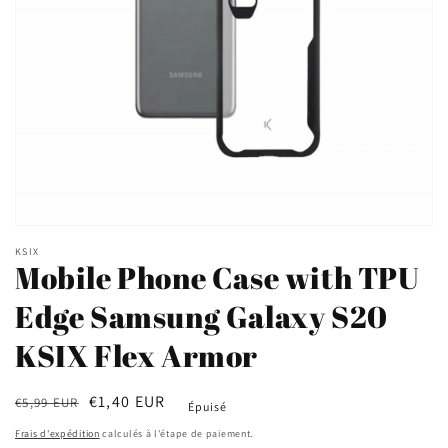
Ouvrir
le
KSIX
média
Mobile Phone Case with TPU
1
dans
Edge Samsung Galaxy S20
une
fenêtre
modale
KSIX Flex Armor
Prix
Prix
€1,40 EUR
€5,99 EUR
Épuisé
habituel
soldé
Frais d'expédition
calculés à l'étape de paiement.