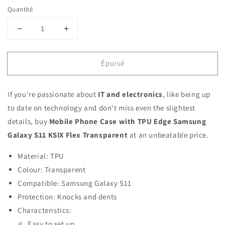
Quantité
Réduire
Augmenter
la
la
quantité
quantité
Épuisé
de
de
Mobile
Mobile
Phone
Phone
If you're passionate about
IT and electronics
, like being up
Case
Case
with
with
to date on technology and don't miss even the slightest
TPU
TPU
details, buy
Mobile Phone Case with TPU Edge Samsung
Edge
Edge
Galaxy S11 KSIX Flex Transparent
at an unbeatable price.
Samsung
Samsung
Galaxy
Galaxy
Material: TPU
S11
S11
Colour: Transparent
KSIX
KSIX
Flex
Flex
Compatible: Samsung Galaxy S11
Transparent
Transparent
Protection: Knocks and dents
Characteristics:
Easy to set up