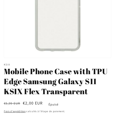
Ouvrir
le
KSIX
média
Mobile Phone Case with TPU
1
dans
Edge Samsung Galaxy S11
une
fenêtre
modale
KSIX Flex Transparent
Prix
Prix
€2,00 EUR
€5,99 EUR
Épuisé
habituel
soldé
Frais d'expédition
calculés à l'étape de paiement.