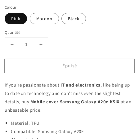
Colour
Pink
Maroon
Black
Quantité
Réduire
Augmenter
la
la
quantité
quantité
Épuisé
de
de
Mobile
Mobile
cover
cover
If you're passionate about
IT and electronics
, like being up
Samsung
Samsung
Galaxy
Galaxy
to date on technology and don't miss even the slightest
A20e
A20e
details, buy
Mobile cover Samsung Galaxy A20e KSIX
at an
KSIX
KSIX
unbeatable price.
Material: TPU
Compatible: Samsung Galaxy A20E