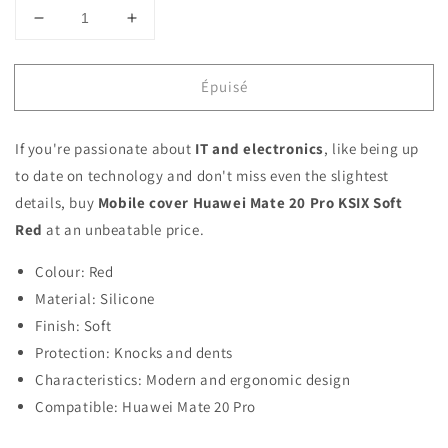
Réduire
Augmenter
la
la
quantité
quantité
Épuisé
de
de
Mobile
Mobile
cover
cover
If you're passionate about
IT and electronics
, like being up
Huawei
Huawei
Mate
Mate
to date on technology and don't miss even the slightest
20
20
details, buy
Mobile cover Huawei Mate 20 Pro KSIX Soft
Pro
Pro
Red
at an unbeatable price.
KSIX
KSIX
Soft
Soft
Colour: Red
Red
Red
Material: Silicone
Finish: Soft
Protection: Knocks and dents
Characteristics: Modern and ergonomic design
Compatible: Huawei Mate 20 Pro