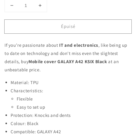
Réduire
Augmenter
la
la
quantité
quantité
Épuisé
de
de
Mobile
Mobile
cover
cover
If you're passionate about
IT and electronics
, like being up
GALAXY
GALAXY
A42
A42
to date on technology and don't miss even the slightest
KSIX
KSIX
details, buy
Mobile cover GALAXY A42 KSIX Black
at an
Black
Black
unbeatable price.
Material: TPU
Characteristics:
Flexible
Easy to set up
Protection: Knocks and dents
Colour: Black
Compatible: GALAXY A42