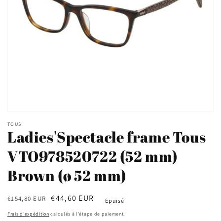
Ouvrir
le
TOUS
média
Ladies'Spectacle frame Tous
1
dans
VTO978520722 (52 mm)
une
fenêtre
modale
Brown (ø 52 mm)
Prix
Prix
€44,60 EUR
€154,80 EUR
Épuisé
habituel
soldé
Frais d'expédition
calculés à l'étape de paiement.