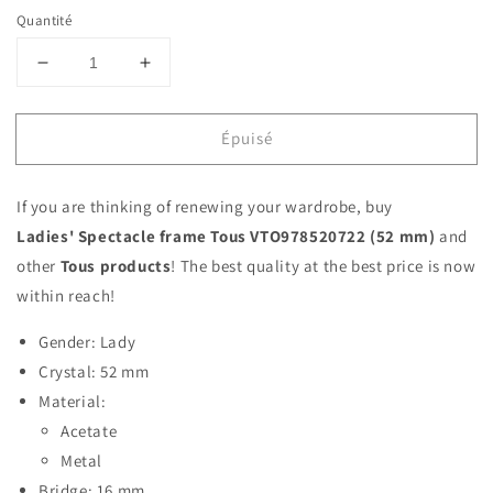
Quantité
Réduire
Augmenter
la
la
quantité
quantité
Épuisé
de
de
Ladies&#39;Spectacle
Ladies&#39;Spectacle
frame
frame
If you are thinking of renewing your wardrobe, buy
Tous
Tous
VTO978520722
VTO978520722
Ladies' Spectacle frame Tous VTO978520722 (52 mm)
and
(52
(52
other
Tous products
! The best quality at the best price is now
mm)
mm)
within reach!
Brown
Brown
(ø
(ø
Gender: Lady
52
52
Crystal: 52 mm
mm)
mm)
Material:
Acetate
Metal
Bridge: 16 mm