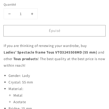
Quantité
Réduire
Augmenter
la
la
quantité
quantité
Épuisé
de
de
Ladies&#39;Spectacle
Ladies&#39;Spectacle
frame
frame
If you are thinking of renewing your wardrobe, buy
Tous
Tous
VTO3245508MD
VTO3245508MD
Ladies' Spectacle frame Tous VTO3245508MD (55 mm)
and
(55
(55
other
Tous products
! The best quality at the best price is now
mm)
mm)
within reach!
Pink
Pink
(ø
(ø
Gender: Lady
55
55
Crystal: 55 mm
mm)
mm)
Material:
Metal
Acetate
Bridge: 15 mm