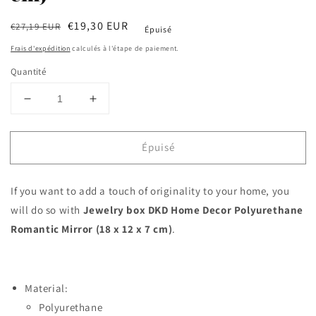
Prix
Prix
€19,30 EUR
€27,19 EUR
Épuisé
habituel
soldé
Frais d'expédition
calculés à l'étape de paiement.
Quantité
Réduire
Augmenter
la
la
quantité
quantité
Épuisé
de
de
Jewelry
Jewelry
box
box
If you want to add a touch of originality to your home, you
DKD
DKD
Home
Home
will do so with
Jewelry box DKD Home Decor Polyurethane
Decor
Decor
Romantic Mirror (18 x 12 x 7 cm)
.
Polyurethane
Polyurethane
Romantic
Romantic
Mirror
Mirror
(18
(18
Material:
x
x
Polyurethane
12
12