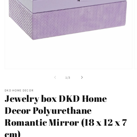
Ouvrir
O
le
le
de
1
/
3
média
m
1
2
dans
d
DKD HOME DECOR
une
u
Jewelry box DKD Home
fenêtre
f
modale
m
Decor Polyurethane
Romantic Mirror (18 x 12 x 7
cm)