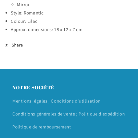
x
Mirror
x
7
7
Style: Romantic
cm)
cm)
Colour: Lilac
Approx. dimensions: 18 x 12 x 7 cm
Share
NOTRE SOCIÉTÉ
Mentions légales ;
Conditions d'utilisation
Conditions générales de vente ;
Politique d'expédition
Politique de remboursement