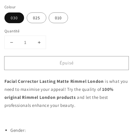
Colour
030
025
010
Quantité
Réduire
Augmenter
la
la
quantité
quantité
Épuisé
de
de
Facial
Facial
Corrector
Corrector
Facial Corrector Lasting Matte Rimmel London
is what you
Lasting
Lasting
Matte
Matte
need to maximise your appeal! Try the quality of
100%
Rimmel
Rimmel
original
Rimmel London products
and let the best
London
London
professionals enhance your beauty.
Gender: