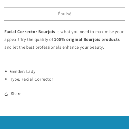
la
la
quantité
quantité
Épuisé
de
de
Facial
Facial
Corrector
Corrector
Facial Corrector Bourjois
is what you need to maximise your
Bourjois
Bourjois
appeal! Try the quality of
100% original
Bourjois products
and let the best professionals enhance your beauty.
Gender: Lady
Type: Facial Corrector
Share