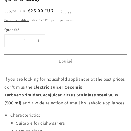
Prix
Prix
€25,00 EUR
€35,28 EUR
Épuisé
habituel
soldé
Frais d'expédition
calculés à l'étape de paiement.
Quantité
Réduire
Augmenter
la
la
quantité
quantité
Épuisé
de
de
Electric
Electric
Juicer
Juicer
If you are looking for household appliances at the best prices,
Cecomix
Cecomix
TurboexprimidorCecojuicer
TurboexprimidorCecojuicer
don't miss the
Electric Juicer Cecomix
Zitrus
Zitrus
TurboexprimidorCecojuicer Zitrus Stainless steel 90 W
Stainless
Stainless
(500 ml)
and a wide selection of small household appliances!
steel
steel
90
90
Characteristics:
W
W
(500
Suitable for dishwashers
(500
ml)
ml)
Easy to clean