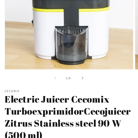
Ouvrir
O
le
le
de
1
/
4
média
m
1
2
dans
d
CECOMIX
une
u
Electric Juicer Cecomix
fenêtre
f
modale
m
TurboexprimidorCecojuicer
Zitrus Stainless steel 90 W
(500 ml)