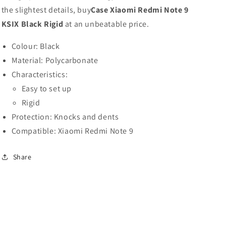
9
9
the slightest details, buy
Case Xiaomi Redmi Note 9
KSIX
KSIX
KSIX Black Rigid
at an unbeatable price.
Black
Black
Rigid
Rigid
Colour: Black
Material: Polycarbonate
Characteristics:
Easy to set up
Rigid
Protection: Knocks and dents
Compatible: Xiaomi Redmi Note 9
Share