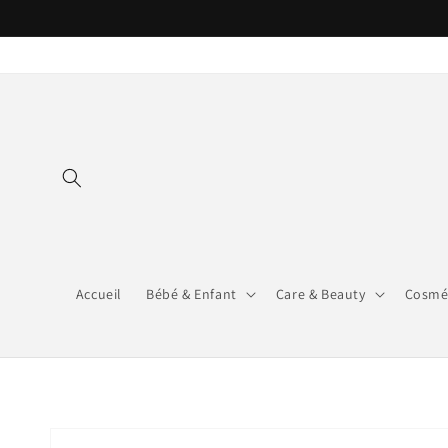
et
passer
au
contenu
Accueil
Bébé & Enfant
Care & Beauty
Cosmé
Passer aux
informations