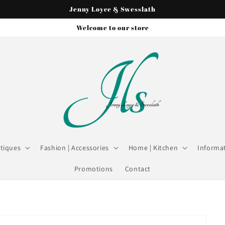
Jenny Loyce & Swesslath
Welcome to our store
tiques
Fashion | Accessories
Home | Kitchen
Informat
Promotions
Contact