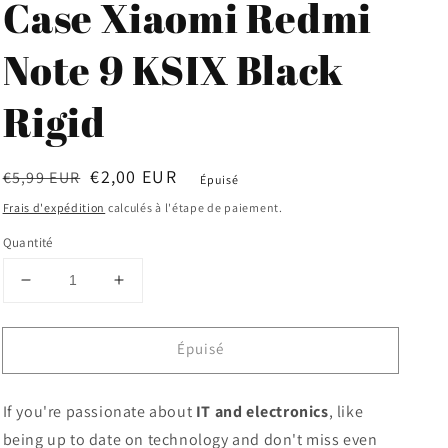
Case Xiaomi Redmi
Note 9 KSIX Black
Rigid
Prix
Prix
€2,00 EUR
€5,99 EUR
Épuisé
habituel
soldé
Frais d'expédition
calculés à l'étape de paiement.
Quantité
Réduire
Augmenter
la
la
quantité
quantité
Épuisé
de
de
Case
Case
Xiaomi
Xiaomi
If you're passionate about
IT and electronics
, like
Redmi
Redmi
Note
Note
being up to date on technology and don't miss even