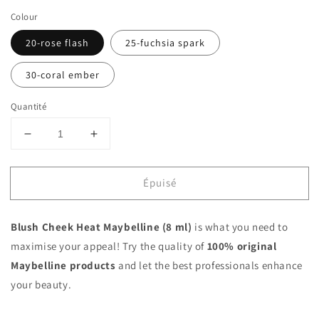
Colour
20-rose flash
25-fuchsia spark
30-coral ember
Quantité
Réduire
Augmenter
la
la
quantité
quantité
Épuisé
de
de
Blush
Blush
Cheek
Cheek
Blush Cheek Heat Maybelline (8 ml)
is what you need to
Heat
Heat
Maybelline
Maybelline
maximise your appeal! Try the quality of
100% original
(8
(8
Maybelline products
and let the best professionals enhance
ml)
ml)
your beauty.