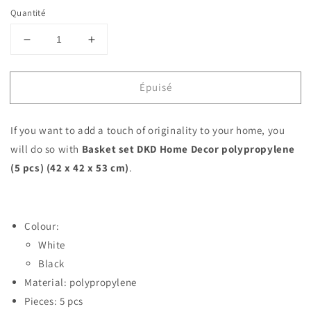
Quantité
Réduire
Augmenter
la
la
quantité
quantité
Épuisé
de
de
Basket
Basket
set
set
If you want to add a touch of originality to your home, you
DKD
DKD
Home
Home
will do so with
Basket set DKD Home Decor polypropylene
Decor
Decor
(5 pcs) (42 x 42 x 53 cm)
.
polypropylene
polypropylene
(5
(5
pcs)
pcs)
(42
(42
Colour:
x
x
White
42
42
x
Black
x
53
53
Material: polypropylene
cm)
cm)
Pieces: 5 pcs